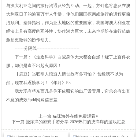
与澳大利亚之间的旅行沟通及经贸互动。一起，方针也将惠及在澳
大利亚日子的逾百万华人华侨，使他们回国探亲或旅行的进程更简
洁顺利。秦静指出，作为亚太地区的重要国家，我国与澳大利亚在
经济上具有高度的互补性，协作潜力巨大，未来也期盼在旅行范畴
激起更微弱的协作动力。
------分隔线----------------------------
下一篇：《走近科学》白叟身体天天都会自燃！烧了上百件衣
服，却仍是查不出起火原因！
【扁豆】当聪明人悟透人情世故有多可怕？曾经我不以为
然，现在我逐帧学习！《年月》P3
我发现有些东西凡是你不依照它的出厂设置用，它总会有出其
不意的成效#pdd网购信息差
上一篇:
猫咪海外在线免费观看V
下一篇:
挠痒痒的游戏手游分享2026热门的挠痒痒的游戏汇总