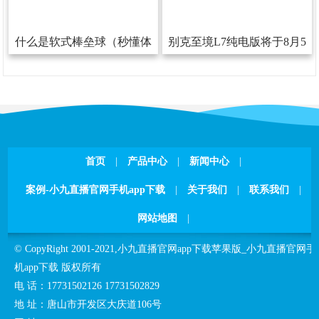
什么是软式棒垒球（秒懂体
别克至境L7纯电版将于8月5
育）
日敞开预售800V+6C超充
首页
|
产品中心
|
新闻中心
|
案例-小九直播官网手机app下载
|
关于我们
|
联系我们
|
网站地图
|
©CopyRight2001-2021,
小九直播官网app下载苹果版_小九直播官网手
机app下载
版权所有
电话：
17731502126
17731502829
地址：
唐山市开发区大庆道106号