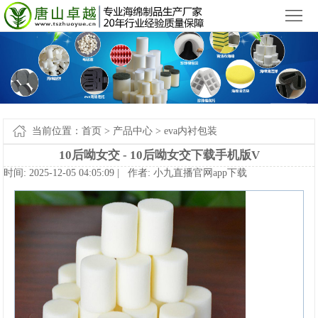
小九直播官网app下载苹果版_小九直播官网手机app下载
您好，欢迎来到
！
首
页
产
品
新
中
闻
案
当前位置：
首页
>
产品中心
>
eva内衬包装
心
中
例-
关
10后呦女交-10后呦女交下载手机版V
时间:2025-12-0504:05:09|作者:
小九直播官网app下载
心
小
于
联
九
我
系
网
直
们
我
站
播
们
地
官
图