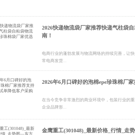
2026快递物流袋厂家推荐快递气柱袋
南！
电商行业的蓬勃发展与物流网络的持续完善，让快
常电商发货...
2026年6月口碑好的泡棉epe珍珠棉
在当今竞争非常激烈的商业环境中，包装行业的重
企业品牌形...
金鹰重工(301048)_最新价格_行情_