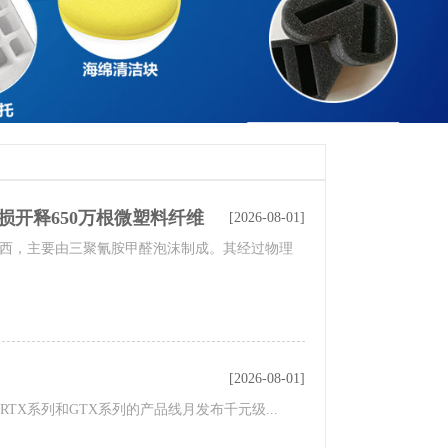
开释650万根微塑料纤维
[2026-08-01]
西，主要由三聚氰胺甲醛泡沫制成。其经过物理
[2026-08-01]
了RTX系列和GTX系列的产品线月发布千元级...