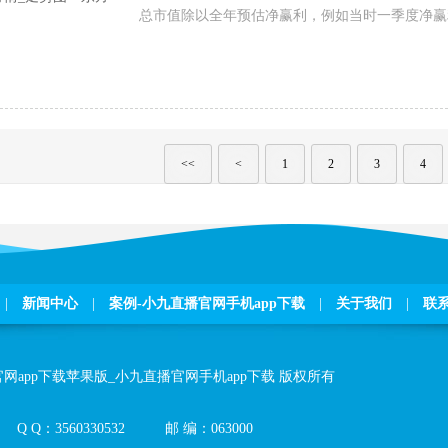
总市值除以全年预估净赢利，例如当时一季度净赢利10
<<
<
1
2
3
4
|
新闻中心
|
案例-小九直播官网手机app下载
|
关于我们
|
联
网app下载苹果版_小九直播官网手机app下载
版权所有
QQ：
3560330532
邮编：
063000