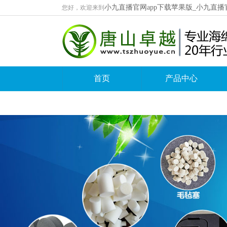
小九直播官网app下载苹果版_小九直播
您好，欢迎来到
首页
产品中心