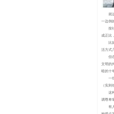
就这个
一边倒
按社会
成正比
比如中
活方式
但在大
文明的
暗的十
一些曾
（实则
这种思
调尊卑
有人将
种观点