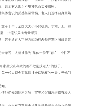
视，甚至有人因为不堪其扰而卖楼搬家。
集体意识的反感甚至警惕。老人们选择自身最熟
。
文革十年，全国大大小小的机关、学校、工厂和
理”，潜意识里有音量崇拜。
，甚至通过大字报方式强行占领停车区域或者其
忽视，人都被作为“集体一份子”存在，个性不
家里没点存款的都不敢乱扶老人”的段子。
每一代人都会有掌握社会话语权的一天，当他们
感知。
使他们知识结构欠缺，审美和逻辑思维都有极大
舞、公交车乃至超市排队这种看起来极微小的领