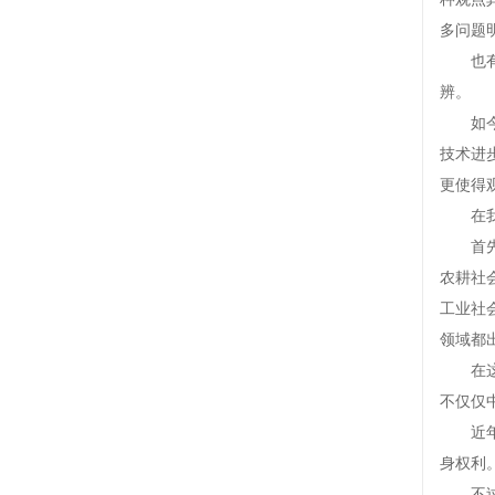
多问题
也有人
辨。
如今老
技术进
更使得
在我看
首先，
农耕社
工业社
领域都
在这个
不仅仅
近年来
身权利
不过，