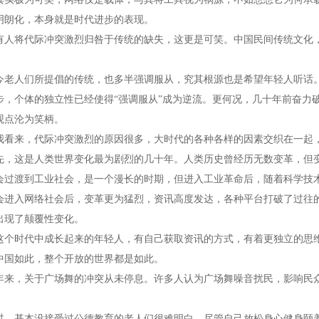
明朗化，本身就是时代进步的表现。
将代际冲突激烈归咎于传统的缺失，这更是可笑。中国民间传统文化，
人们所提倡的传统，也多半强调服从，究其根源也是希望年轻人听话。
步，个体的独立性已经使得“强调服从”成为逆流。更何况，几十年前奋力
观点沦为笑柄。
来，代际冲突激烈的原因很多，大时代的各种各样的因素交织在一起，
这是人类世界变化最为剧烈的几十年。人类历史曾经历无数变革，但变
会过渡到工业社会，是一个漫长的时期，但进入工业革命后，随着科学技
会进入网络社会后，变革更为猛烈，资讯高度发达，各种平台打破了过往
出现了颠覆性变化。
时代中成长起来的年轻人，有自己获取资讯的方式，有着更独立的思维
中国如此，整个开放的世界都是如此。
，关于广场舞的冲突从未停息。许多人认为广场舞噪音扰民，影响民众
。
基本没接受过公德教育的老人们很难明白，尽管自己放松身心健身颐养