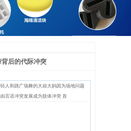
舞背后的代际冲突
年轻人和跳广场舞的大叔大妈因为场地问题
，由言语冲突发展成为肢体冲突首