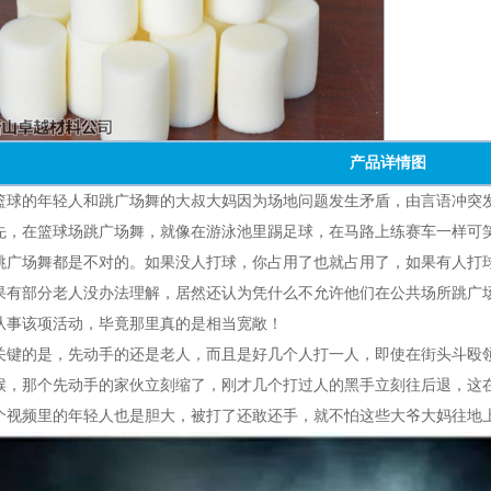
产品详情图
的年轻人和跳广场舞的大叔大妈因为场地问题发生矛盾，由言语冲突
在篮球场跳广场舞，就像在游泳池里踢足球，在马路上练赛车一样可笑
跳广场舞都是不对的。如果没人打球，你占用了也就占用了，如果有人打
部分老人没办法理解，居然还认为凭什么不允许他们在公共场所跳广场
从事该项活动，毕竟那里真的是相当宽敞！
的是，先动手的还是老人，而且是好几个人打一人，即使在街头斗殴领
候，那个先动手的家伙立刻缩了，刚才几个打过人的黑手立刻往后退，这
频里的年轻人也是胆大，被打了还敢还手，就不怕这些大爷大妈往地