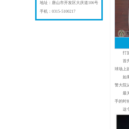
地址：
唐山市开发区大庆道106号
手机：
0315-5100217
打篮球
首先，
球场上
如果有
警大院
最关键
手的时
这个视