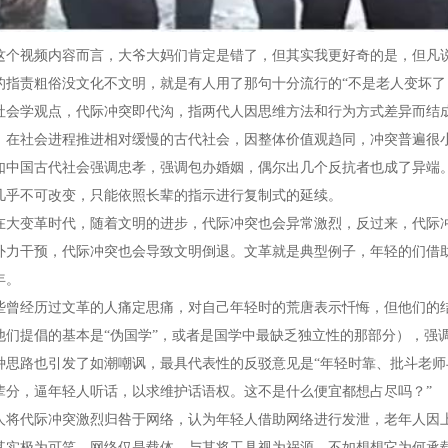
视频内容而言，大爷大妈们肯定是错了，但其实我更好奇的是，但凡说
的指责粗俗没文化不文明，就是有人用了那句十分流行的“不是老人变坏了，
学观点，代际冲突即代沟，指两代人因思维方法和行为方式差异而结成
，在社会进程推进相对缓慢的古代社会，因整体价值观趋同，冲突普遍很
国古代社会强调忠孝，强调包办婚姻，偶尔出几个反抗者也成了异端。
几乎不可改变，只能依照长辈的指示进行复制式的延续。
变革时代，随着文明的进步，代际冲突也会异常激烈，反过来，代际冲
外力干预，代际冲突也会导致文明倒退。文革就是典型例子，年轻的们借
年。
经历过文革的人痛定思痛，对自己年轻时的荒唐表示忏悔，但他们的结论
他们提倡的基本是“伪国学”，或者是国学中最缺乏独立性的那部分），强
路也引发了如潮嘲讽，最具代表性的反驳意见是“年轻时靠、批斗老师
辈分，逼年轻人听话，以求维护话语权。这不是什么便宜都想占尽吗？”
代际冲突激烈归咎于网络，认为年轻人借助网络进行发泄，老年人因上
其实极为可笑，网络仅是载体，与其将工具视为祸源，不如想想它为何承