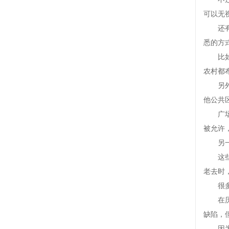
可以无
还有一
悉的方
比如广
农村都
另外，
他公共
广场舞
被允许
另一个
这些代
老去时
很多人
在历经
缺陷，
因为成