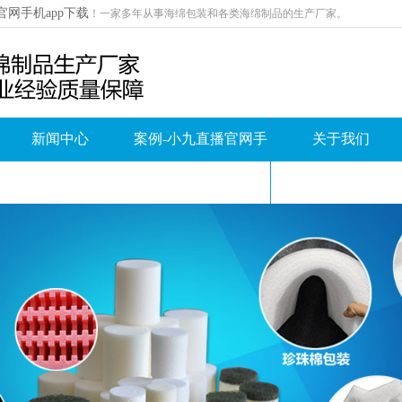
官网手机app下载
！
一家多年从事海绵包装和各类海绵制品的生产厂家。
新闻中心
案例-小九直播官网手
关于我们
机app下载