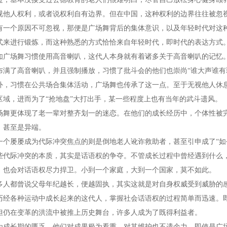
视他人权利，或者说权利自有边界。但在中国，这种权利的边界往往被忽
个原因不可忽视，那便是广场舞背后的集体意识，以及年轻时代对这种
式来进行锻炼，而这种熟悉的方式恰恰来自年轻时代，即时代的表达方式
场舞习惯使用高音喇叭，这代人本身就有着诸多关于高音喇叭的记忆。
布满了高音喇叭，并且强制播放，习惯了批斗会的他们也崇尚“谁大声谁有
习惯在公共场合集体活动，广场舞也传承了这一点。至于无视他人休息
区域，进而为了“抢地盘”大打出手，某一些程度上也有当年的武斗遗风。
更体现了老一辈对整齐划一的迷恋。在他们的成长经历中，个体性被完全
，甚至是异端。
屡屡成为代际冲突焦点的则是倒地老人讹诈救助者，甚至引申成了“如今
际冲突的本质，其实是话语权的争夺。不管成长过程中曾经遇到什么，
，也会对话语权尽力捍卫。小到一个家庭，大到一个国家，莫不如此。
都曾说父母年纪越长，便越固执，其实这就是对自身权威受到威胁的
各种运动中成长起来的这代人，掌握社会话语权的过程简单而迅速。即
但仍在变革的洪流中被推上历史舞台，许多人成为了既得利益者。
长期的匮乏，他们对成果极为看重，对其维护也不遗余力，即使是广场