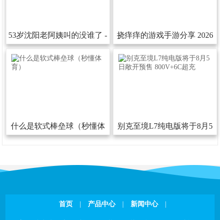
53岁沈阳老阿姨叫的没谁了-
挠痒痒的游戏手游分享2026
53岁沈阳老阿姨叫的没谁了下
热门的挠痒痒的游戏汇总
载安装版V
什么是软式棒垒球（秒懂体
别克至境L7纯电版将于8月5
育）
日敞开预售800V+6C超充
首页
|
产品中心
|
新闻中心
|