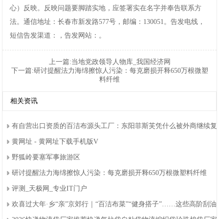
心）反映。反映问题要脚踏实地，应签署实在名字并奉告联系方
法。通信地址：长春市新发路577号，邮编：130051。告发电线，
短信告发渠道：，告发网站：。
上一篇:
当地党政领导人物库_我国经济网
下一篇:
研讨提醒法力海绵擦惊人污染：每克磨损开释650万根微塑
料纤维
相关资讯
有自营出口资质的百洁布源头工厂：东阳菲斯芙凭什么被外商继续复
黄网址-黄网址下载手机版V
野狐岭要塞军事旅游区
研讨提醒法力海绵擦惊人污染：每克磨损开释650万根微塑料纤维
评测_天极网_专业IT门户
欢喜过大年·乡“亲”京郊行｜“百洁布菜”“健身搭子”……这些高阶刮