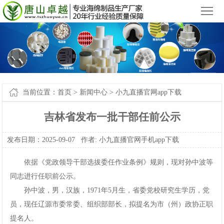
小九直播官网app下载苹果版_小九直播官网手机app下载
您好，欢迎来到
！
首
页
产
品
新
中
闻
案
当前位置：
首页
>
新闻中心
>
小九直播官网app下载
心
中
例-
关
吉林省发布一批干部任前公示
心
小
于
联
发布日期：2025-09-07作者:
小九直播官网手机app下载
九
我
系
网
依据《党政领导干部选拔委任作业条例》规则，现对孙中波等
直
们
我
站
同志进行任职前公示。
孙中波，男，汉族，1971年5月生，省委党校研究生学历，党
播
们
地
员，现任辽源市委常委、组织部部长，拟提名为市（州）政协正职
官
图
提名人。