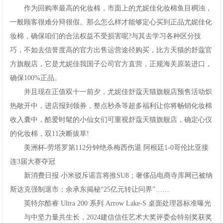
作为回购率最高的化妆棉，市面上的尤妮佳化妆棉鱼目稠浊，
一般顾客很难分辩很假。那么怎么样才能够定心买到正品尤妮佳化
妆棉，确保咱们的合法权益不受损害呢?与其去学习各种区分技
巧，不如去信誉度高的官方出售运营途径购买，比方天猫的舒蔻官
方旗舰店，它是尤妮佳我国子公司官方直营，正规海关原装进口，
确保100%正品。
并且现在正值双十一前夕，尤妮佳舒蔻天猫旗舰店预售活动炽
热敞开中，进店报到领券，整点秒杀等超多福利让你将畅销化妆棉
收入囊中，酷爱时髦的小仙女们可重视舒蔻天猫旗舰店，确定心仪
的化妆棉，双11决断拔草!
美洲杯-劳塔罗第112分钟绝杀梅西伤退阿根廷1-0哥伦比亚接
连3届大赛夺冠
新消费日报小米驳斥谣言将推SU8；奢侈品电商寺库网已被纳
斯达克强制退市；余承东揭秘“25亿元转让问界”……
英特尔酷睿Ultra200系列ArrowLake-S桌面处理器标准曝光
与中坚力量共生长，2024建信信任艺术大奖评委会特别奖获奖