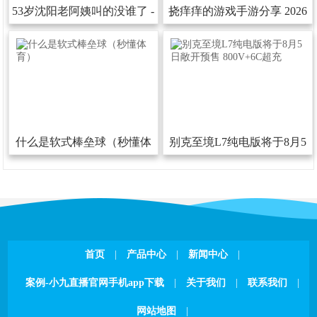
53岁沈阳老阿姨叫的没谁了-
挠痒痒的游戏手游分享2026
53岁沈阳老阿姨叫的没谁了下
热门的挠痒痒的游戏汇总
载安装版V
什么是软式棒垒球（秒懂体
别克至境L7纯电版将于8月5
育）
日敞开预售800V+6C超充
首页
|
产品中心
|
新闻中心
|
案例-小九直播官网手机app下载
|
关于我们
|
联系我们
|
网站地图
|