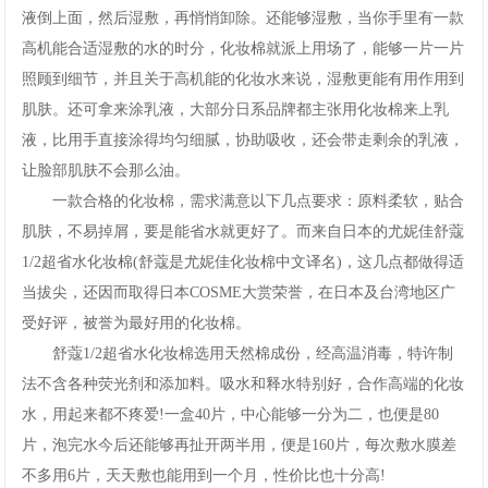
液倒上面，然后湿敷，再悄悄卸除。还能够湿敷，当你手里有一款
网
高机能合适湿敷的水的时分，化妆棉就派上用场了，能够一片一片
手
照顾到细节，并且关于高机能的化妆水来说，湿敷更能有用作用到
肌肤。还可拿来涂乳液，大部分日系品牌都主张用化妆棉来上乳
机
液，比用手直接涂得均匀细腻，协助吸收，还会带走剩余的乳液，
让脸部肌肤不会那么油。
app
一款合格的化妆棉，需求满意以下几点要求：原料柔软，贴合
下
肌肤，不易掉屑，要是能省水就更好了。而来自日本的尤妮佳舒蔻
1/2超省水化妆棉(舒蔻是尤妮佳化妆棉中文译名)，这几点都做得适
载
当拔尖，还因而取得日本COSME大赏荣誉，在日本及台湾地区广
受好评，被誉为最好用的化妆棉。
舒蔻1/2超省水化妆棉选用天然棉成份，经高温消毒，特许制
法不含各种荧光剂和添加料。吸水和释水特别好，合作高端的化妆
水，用起来都不疼爱!一盒40片，中心能够一分为二，也便是80
片，泡完水今后还能够再扯开两半用，便是160片，每次敷水膜差
不多用6片，天天敷也能用到一个月，性价比也十分高!