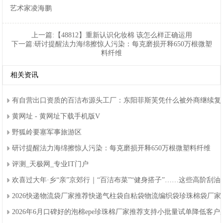
艺术家凌海鹏
上一篇:
【48812】重新认识化妆棉该怎么样正确运用
下一篇:
研讨提醒法力海绵擦惊人污染：每克磨损开释650万根微塑
料纤维
相关资讯
有自营出口资质的百洁布源头工厂：东阳菲斯芙凭什么被外商继续复
黄网址-黄网址下载手机版V
野狐岭要塞军事旅游区
研讨提醒法力海绵擦惊人污染：每克磨损开释650万根微塑料纤维
评测_天极网_专业IT门户
欢喜过大年·乡“亲”京郊行｜“百洁布菜”“健身搭子”……这些高阶刮
2026快递物流袋厂家推荐快递气柱袋自粘袋物流编织袋珍珠棉袋厂
2026年6月口碑好的泡棉epe珍珠棉厂家推荐支持小批量试单降低客