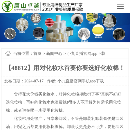
小九直播官网app下载苹果版_小九直播官网手机app下载
您好，欢迎来到
！
首
页
产
品
新
中
闻
案
当前位置：
首页
>
新闻中心
>
小九直播官网app下载
心
中
例-
关
【48812】用对化妆水首要你要选好化妆棉！
心
小
于
联
发布日期：2024-07-17作者:
小九直播官网手机app下载
九
我
系
网
舍得花大价钱买化妆水，对待化妆棉却敷衍了事?其实不好好
直
们
我
站
选化妆棉，再好的化妆水也浪费钱!很多人不理解为何需求用化妆
棉，或者说在哪一步要用化妆棉。
播
们
地
化妆棉用处很广，可拿来卸装，不管是卸装乳卸装膏仍是卸装
官
图
油，用完之后都要用化妆棉擦掉。卸眼妆更是必不可少，要把卸装