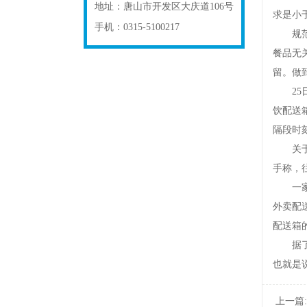
地址：
唐山市开发区大庆道106号
求是小
手机：
0315-5100217
规范还
餐品无
留。做
25日
饮配送
隔段时
关于配
手称，
一家外
外卖配
配送箱
据了解
也就是
上一篇: