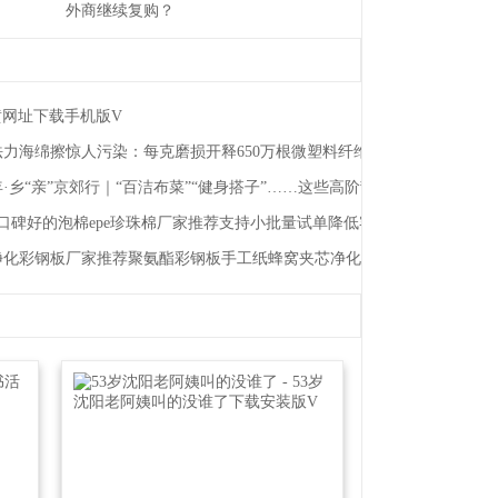
外商继续复购？
黄网址下载手机版V
力海绵擦惊人污染：每克磨损开释650万根微塑料纤维
·乡“亲”京郊行｜“百洁布菜”“健身搭子”……这些高阶刮油菜你吃过吗？
！
6月口碑好的泡棉epe珍珠棉厂家推荐支持小批量试单降低客户采购风险
州净化彩钢板厂家推荐聚氨酯彩钢板手工纸蜂窝夹芯净化板阻燃硅岩夹芯厂