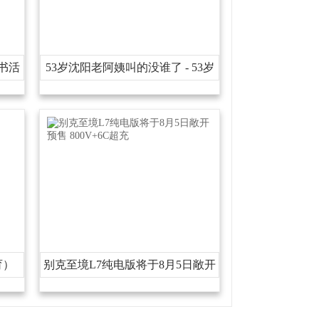
书活
53岁沈阳老阿姨叫的没谁了-53岁
沈阳老阿姨叫的没谁了下载安装版
V
育）
别克至境L7纯电版将于8月5日敞开
预售800V+6C超充