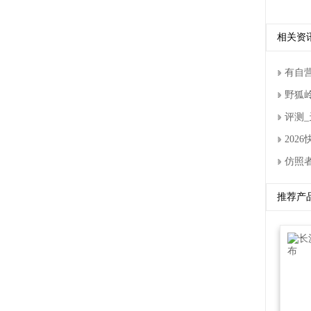
相关资
有自
野狐
评测_
20
仿照者
推荐产