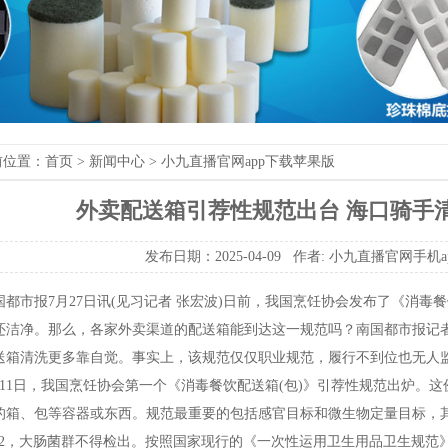
前位置：
首页
>
新闻中心
>
小九直播官网app下载苹果版
外卖配送箱引荐性规范出台海口骑手
发布日期：2025-04-09作者:
小九直播官网手机a
市报7月27日讯(见习记者张宏波)日前，我国烹饪协会发布了《消毒餐
还洁净。那么，各家外卖渠道的配送箱能到达这一规范吗？南国都市报记
送箱清洗更多靠自觉。事实上，该规范仅仅职业规范，履行不到位也无人
1日，我国烹饪协会第一个《消毒餐饮配送箱(包)》引荐性规范出炉。这
的箱、包等容器或东西。规范最重要的包括感官目标和微生物定量目标，其
/cm2，大肠菌群不得检出。按照国家现行的《一次性运用卫生用品卫生规