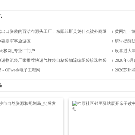
讯
营出口资质的百洁布源头工厂：东阳菲斯芙凭什么被外商继续复购？
黄网址-
岭要塞军事旅游区
研讨提醒法
天极网_专业IT门户
欢喜过大年
26快递物流袋厂家推荐快递气柱袋自粘袋物流编织袋珍珠棉袋厂家优选指南
2026年
-OFweek电子工程网
2026苏
品