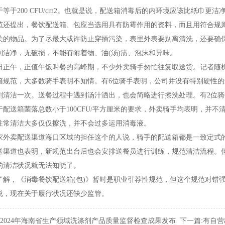
于等于200CFU/cm2。也就是说，配送箱消毒后的内环境应该比纸巾更洁
提出，餐饮配送箱、包应当选用具有防霉作用的资料，而且用符合规则
关的物品。为了尽最大或许防止穿插污染，表里外表要别离清洗，还要确
到洁净，无破损，不能有附着物、油(汤)渍、泡沫和异味。
正午，正值午饭叫餐的高峰期，不少外卖骑手匆忙往复取送货。记者随机
箱规范，大多数骑手表明不知情。有6位骑手表明，公司并没有特别硬性
刻清洁一次。送餐过程中遇到汤汁洒出，也会简略进行擦洗处理。有2位
送箱菌落总数小于100CFU/平方厘米的要求，外卖骑手均表明，并不
往常清洁大多仅仅擦洗，并不会过多运用消毒液。
卖配送渠道海口区域的担任这个的人说，骑手的配送箱都是一致定式的
送渠道也表明，新规范出台后也会安排送餐员进行训练，规范清洁流程。
的清洁状况就无法知晓了。
，《消毒餐饮配送箱(包)》暂时是职业引荐性规范，但这个规范对错强
说，现在关于履行状况还缺少监管。
2024年海南省生产领域洗涤剂产品质量监督检查成果发布
下一篇:
有自营