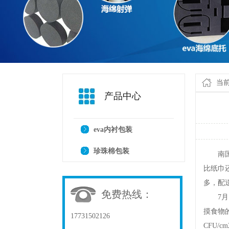
当
产品中心
eva内衬包装
珍珠棉包装
南国都
比纸巾
多，配
免费热线：
7月1
摸食物
17731502126
CFU