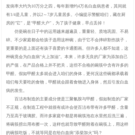
发病率大约为10万分之四，每年新增约4万名白血病患者，其间就
网
有1/4是儿童，并以2～7岁儿童居多。小编提示警醒咱们，藏在厨
手
房的“它”，是“甲醛大户”，为了孩子健康，早点丢掉！
仿瓷碗在日子中的运用越来越遍及，重量轻、质地巩固、不易
机
碎。不少家庭都会给孩子选用这种碗，由于它不会摔碎割伤孩子，
更重要的是上面还有孩子喜爱的卡通图画。但许多人都不知道，这
app
种碗竟会为白血病“火上加油”。本来，许多无良的厂家为添加自己
下
的产值，在产品合格上并不把关，这些不合格的碗筷中含有许多的
甲醛。假如甲醛太多就会进入咱们的身体，更何况这些碗都承载着
载
咱们每天要吃的食物，甲醛就会跟着食物进入身体，然后引发白血
病的发生。
百洁布制造的主要成分便是三聚氰胺与甲醛，假如制造的厂家
不正规，在制造工程中就很有或许会使百洁布带有许多甲醛，含量
乃至高于玻璃胶。而许多家庭中都是将碗筷泡在水里然后洗三遍，
将碗筷捞出用布擦一次，这样也就导致甲醛附着在碗筷上，用这样
的碗筷吃饭，不就等同是在给白血病“添柴加火”吗？