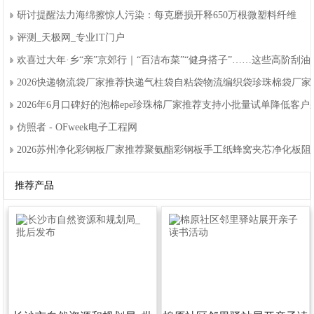
研讨提醒法力海绵擦惊人污染：每克磨损开释650万根微塑料纤维
评测_天极网_专业IT门户
欢喜过大年·乡“亲”京郊行｜“百洁布菜”“健身搭子”……这些高阶刮
2026快递物流袋厂家推荐快递气柱袋自粘袋物流编织袋珍珠棉袋厂
2026年6月口碑好的泡棉epe珍珠棉厂家推荐支持小批量试单降低客
仿照者-OFweek电子工程网
2026苏州净化彩钢板厂家推荐聚氨酯彩钢板手工纸蜂窝夹芯净化板
推荐产品