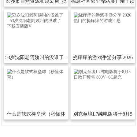
长沙市自然资源和规划局_批
棉原社区邻里驿站展开亲子读
后发布
书活动
53岁沈阳老阿姨叫的没谁了-
挠痒痒的游戏手游分享2026
53岁沈阳老阿姨叫的没谁了下
热门的挠痒痒的游戏汇总
载安装版V
什么是软式棒垒球（秒懂体
别克至境L7纯电版将于8月5
育）
日敞开预售800V+6C超充