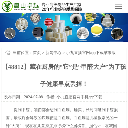
小九直播官网app下载苹果版_小九直播官网手机app下载
您好，欢迎来到
！
首
页
产
品
新
中
闻
案
当前位置：
首页
>
新闻中心
>
小九直播官网app下载苹果版
心
中
例-
关
【48812】藏在厨房的“它”是“甲醛大户”为了孩
心
小
于
联
子健康早点丢掉！
九
我
系
网
发布日期：2024-07-08作者:
小九直播官网手机app下载
直
们
我
站
提到甲醛，咱们都会想到白血病。确实，长时间遭到甲醛损
播
们
地
害，最或许会导致的疾病便是白血病。白血病是儿童很常见的一
官
图
种“大病”，现在在儿童癌症排行榜中位居榜首。据估计，在我国，