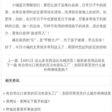
小编提示警醒咱们：要想让孩子远离白血病，日常日子中的蔬
菜、水果在食用时必定要用清水浸泡，洗净留在食物上的农药、化
肥等，别的，在日常日子中也要留意日子保健，尽量多带孩子到新
鲜的公园、做一些运动，可样可有用的增强孩子的体质，进步免疫
力，避免白血病“趁虚而入”！
藏在厨房的“它”，是“甲醛大户”，为了孩子健康，早点丢掉！
好了，今日小编的文章就共享到这儿了，期望对您起到必定的协助
上一篇:
【48812】这么多东西远比马桶厌恶！最脏家居用品排名
下一篇:
有自营出口资质的百洁布源头工厂：东阳菲斯芙凭什么被
外商继续复购？
相关资讯
有自营出口资质的百洁布源头工厂：东阳菲斯芙凭什么被外商继续复
黄网址-黄网址下载手机版V
野狐岭要塞军事旅游区