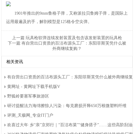
网
1901年推出的9mm鲁格子弹，又称派拉贝鲁姆子弹，是国际上
手
运用最遍及的手，解剖模型是125格令空尖弹。
机
上一篇:
玩具枪软弹连续发射装置及包含该发射装置的玩具枪
下一篇:
有自营出口资质的百洁布源头工厂：东阳菲斯芙凭什么被
app
外商继续复购？
相关资讯
下
载
有自营出口资质的百洁布源头工厂：东阳菲斯芙凭什么被外商继续复
黄网址-黄网址下载手机版V
野狐岭要塞军事旅游区
研讨提醒法力海绵擦惊人污染：每克磨损开释650万根微塑料纤维
评测_天极网_专业IT门户
欢喜过大年·乡“亲”京郊行｜“百洁布菜”“健身搭子”……这些高阶刮