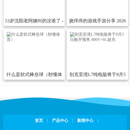
53岁沈阳老阿姨叫的没谁了-
挠痒痒的游戏手游分享2026
53岁沈阳老阿姨叫的没谁了下
热门的挠痒痒的游戏汇总
载安装版V
什么是软式棒垒球（秒懂体
别克至境L7纯电版将于8月5
育）
日敞开预售800V+6C超充
首页
|
产品中心
|
新闻中心
|