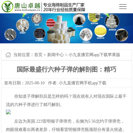
小九直播官网app下载苹果版_小九直播官网手机app下载
您好，欢迎来到
！
首
页
产
品
新
中
闻
案
当前位置：
首页
>
新闻中心
>
小九直播官网app下载苹果版
心
中
例-
关
国际最盛行六种子弹的解剖图：精巧
心
小
于
联
发布日期：2025-08-10作者:
小九直播官网手机app下载
九
我
系
网
你知道子弹解剖后是怎样的吗？现在就有人对现在国际上最干
直
们
我
站
流的六种子弹进行了精巧解剖。
播
们
地
左边为美国.223雷明顿子弹弹壳，右侧为5.56北约子弹弹壳，
官
图
肉眼很难看出两者差异，仔细看雷明顿弹壳瓶颈部分有退火痕迹。