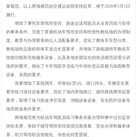
家规范。以上两项规范由交通运送部安排起草，将于2026年5月1日
网
施行。
手
增加了摩托车类驾培安排、路途运送驾驭员从业资历练习安排
的事务条件。完善了普通机动车驾培安排和经营性教练场的办理制
机
度、教育与办理要害岗位人员配备要求。优化了教练车车型分类、
教练场所总面积和单车道总长度要求，并增加了新能源轿车教练车
app
技能功能和充电服务设备，以及各地依据实在的状况规范设置分训
下
场所的要求。细化了卡车驾驭学员练习中供给货品装载与加固教育
设备、东西的要求。
载
首要增加了直线倒车、停靠站(货)台、路口掉头、车辆安全查
看等练习项目设备要求，强化了场内穿插路口、循环路线网等设置
要求，新增了练习路途净空高度、消能设备设备、安全防护设备等
场所路途条件要求。
两项规范将为机动车驾驭员练习事务存案办理和事中过后监管
供给支撑，有助于辅导驾培安排加强完善质量、安全办理和服务体
系，助力驾培职业智能化、绿色化转型晋级。