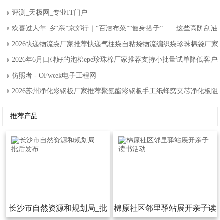
评测_天极网_专业IT门户
欢喜过大年·乡“亲”京郊行｜“百洁布菜”“健身搭子”……这些高阶刮
2026快递物流袋厂家推荐快递气柱袋自粘袋物流编织袋珍珠棉袋厂
2026年6月口碑好的泡棉epe珍珠棉厂家推荐支持小批量试单降低客
仿照者-OFweek电子工程网
2026苏州净化彩钢板厂家推荐聚氨酯彩钢板手工纸蜂窝夹芯净化板
推荐产品
长沙市自然资源和规划局_批
棉原社区邻里驿站展开亲子读