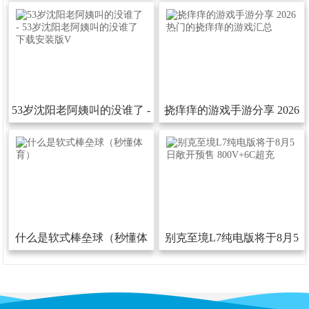
后发布
书活动
53岁沈阳老阿姨叫的没谁了-
挠痒痒的游戏手游分享2026
53岁沈阳老阿姨叫的没谁了下
热门的挠痒痒的游戏汇总
载安装版V
什么是软式棒垒球（秒懂体
别克至境L7纯电版将于8月5
育）
日敞开预售800V+6C超充