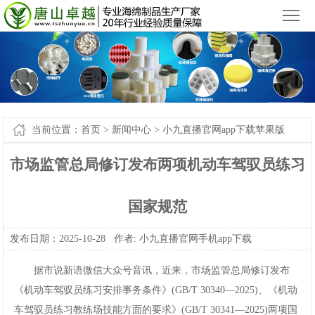
小九直播官网app下载苹果版_小九直播官网手机app下载
您好，欢迎来到
！
首
页
产
品
新
中
闻
案
当前位置：
首页
>
新闻中心
>
小九直播官网app下载苹果版
心
中
例-
关
市场监管总局修订发布两项机动车驾驭员练习
心
小
于
联
国家规范
九
我
系
网
发布日期：2025-10-28作者:
小九直播官网手机app下载
直
们
我
站
据市说新语微信大众号音讯，近来，市场监管总局修订发布
播
们
地
《机动车驾驭员练习安排事务条件》(GB/T30340—2025)、《机动
官
图
车驾驭员练习教练场技能方面的要求》(GB/T30341—2025)两项国