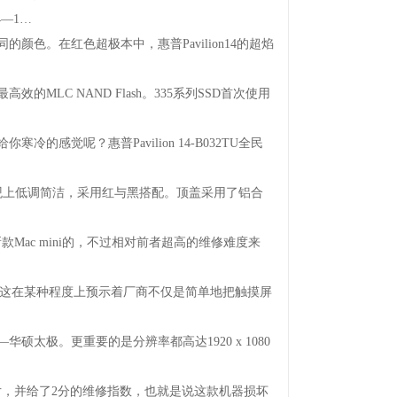
—1…
颜色。在红色超极本中，惠普Pavilion14的超焰
的MLCNANDFlash。335系列SSD首次使用
的感觉呢？惠普Pavilion14-B032TU全民
X在外观上低调简洁，采用红与黑搭配。顶盖采用了铝合
上了新款Macmini的，不过相对前者超高的维修难度来
，这在某种程度上预示着厂商不仅是简单地把触摸屏
—华硕太极。更重要的是分辨率都高达1920x1080
的拆解图片，并给了2分的维修指数，也就是说这款机器损坏