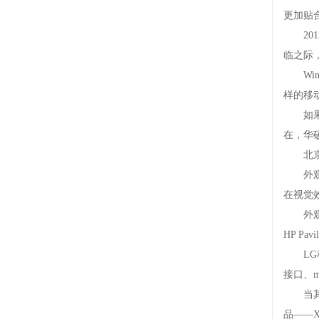
更加贴合
2012
临之际
Win
样的移动
如果一
在，华
北京时间
外观上
在视觉效
外观设
HPPa
LG稍
接口、m
当其它
品——X