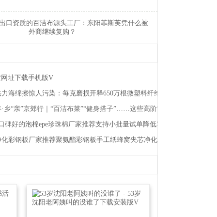
出口资质的百洁布源头工厂：东阳菲斯芙凭什么被
外商继续复购？
黄网址下载手机版V
力海绵擦惊人污染：每克磨损开释650万根微塑料纤维
·乡“亲”京郊行｜“百洁布菜”“健身搭子”……这些高阶刮油菜你吃过吗？
！
6月口碑好的泡棉epe珍珠棉厂家推荐支持小批量试单降低客户采购风险
州净化彩钢板厂家推荐聚氨酯彩钢板手工纸蜂窝夹芯净化板阻燃硅岩夹芯厂