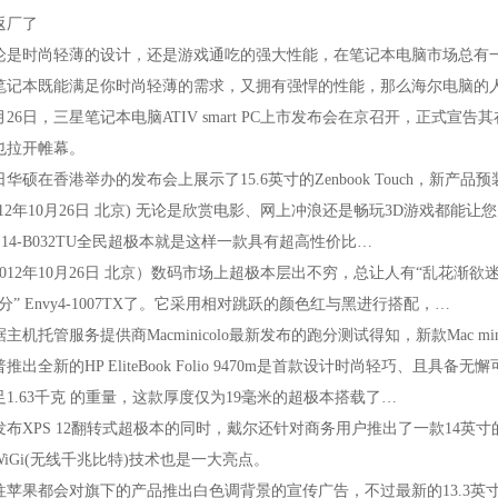
返厂了
时尚轻薄的设计，还是游戏通吃的强大性能，在笔记本电脑市场总有一
笔记本既能满足你时尚轻薄的需求，又拥有强悍的性能，那么海尔电脑的人气
6日，三星笔记本电脑ATIVsmartPC上市发布会在京召开，正式宣告其在
也拉开帷幕。
在香港举办的发布会上展示了15.6英寸的ZenbookTouch，新产品预装W
12年10月26日北京)无论是欣赏电影、网上冲浪还是畅玩3D游戏都能
lion14-B032TU全民超极本就是这样一款具有超高性价比…
12年10月26日北京）数码市场上超极本层出不穷，总让人有“乱花渐欲
分”Envy4-1007TX了。它采用相对跳跃的颜色红与黑进行搭配，…
托管服务提供商Macminicolo最新发布的跑分测试得知，新款Macmin
全新的HPEliteBookFolio9470m是首款设计时尚轻巧、且具备
足1.63千克的重量，这款厚度仅为19毫米的超极本搭载了…
PS12翻转式超极本的同时，戴尔还针对商务用户推出了一款14英寸的Lat
iGi(无线千兆比特)技术也是一大亮点。
都会对旗下的产品推出白色调背景的宣传广告，不过最新的13.3英寸Reti