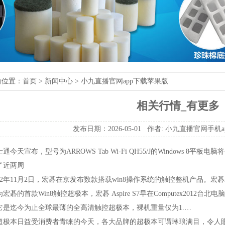
前位置：
首页
>
新闻中心
>
小九直播官网app下载苹果版
相关行情_有更多
发布日期：2026-05-01作者:
小九直播官网手机a
天宣布，型号为ARROWSTabWi-FiQH55/J的Windows8平板
了近两周
年11月2日，宏碁在京发布数款搭载win8操作系统的触控整机产品。宏碁A
的首款Win8触控超极本，宏碁AspireS7早在Computex2012
它是迄今为止全球最薄的全高清触控超极本，裸机重量仅为1.…
本日益受消费者青睐的今天，各大品牌的超极本可谓琳琅满目，令人眼