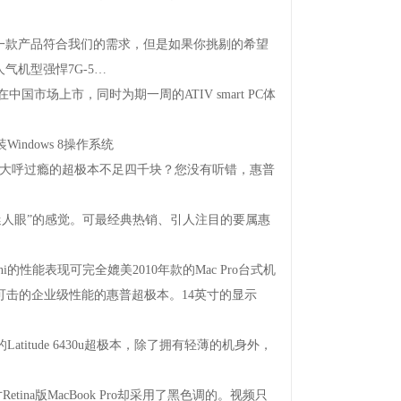
款产品符合我们的需求，但是如果你挑剔的希望
机型强悍7G-5…
中国市场上市，同时为期一周的ATIVsmartPC体
indows8操作系统
让您大呼过瘾的超极本不足四千块？您没有听错，惠普
迷人眼”的感觉。可最经典热销、引人注目的要属惠
i的性能表现可完全媲美2010年款的MacPro台式机
无懈可击的企业级性能的惠普超极本。14英寸的显示
itude6430u超极本，除了拥有轻薄的机身外，
na版MacBookPro却采用了黑色调的。视频只