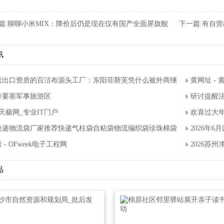
篇:
聊聊小米MIX：降价后仍是现在仅有国产全面屏旗舰
下一篇:
有自营
讯
营出口资质的百洁布源头工厂：东阳菲斯芙凭什么被外商继续复购？
黄网址-
岭要塞军事旅游区
研讨提醒法
天极网_专业IT门户
欢喜过大年
26快递物流袋厂家推荐快递气柱袋自粘袋物流编织袋珍珠棉袋厂家优选指南
2026年
-OFweek电子工程网
2026苏
品