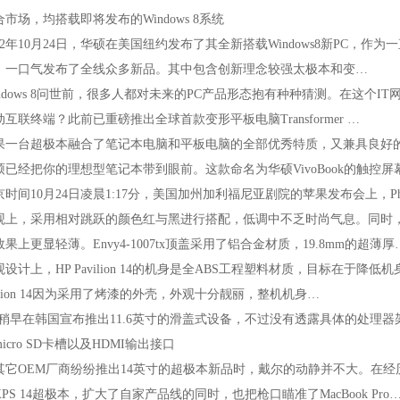
市场，均搭载即将发布的Windows8系统
年10月24日，华硕在美国纽约发布了其全新搭载Windows8新PC，作为
，一口气发布了全线众多新品。其中包含创新理念较强太极本和变…
dows8问世前，很多人都对未来的PC产品形态抱有种种猜测。在这个I
互联终端？此前已重磅推出全球首款变形平板电脑Transformer…
台超极本融合了笔记本电脑和平板电脑的全部优秀特质，又兼具良好的
硕已经把你的理想型笔记本带到眼前。这款命名为华硕VivoBook的触控屏
10月24日凌晨1:17分，美国加州加利福尼亚剧院的苹果发布会上，PhilSch
，采用相对跳跃的颜色红与黑进行搭配，低调中不乏时尚气息。同时，
果上更显轻薄。Envy4-1007tx顶盖采用了铝合金材质，19.8mm的超薄厚
计上，HPPavilion14的机身是全ABS工程塑料材质，目标在于降
vilion14因为采用了烤漆的外壳，外观十分靓丽，整机机身…
早在韩国宣布推出11.6英寸的滑盖式设备，不过没有透露具体的处理器架构
icroSD卡槽以及HDMI输出接口
OEM厂商纷纷推出14英寸的超极本新品时，戴尔的动静并不大。在经
PS14超极本，扩大了自家产品线的同时，也把枪口瞄准了MacBookPro