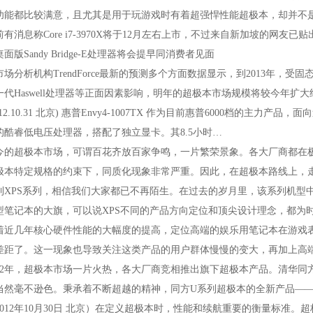
功能都比较满意，且尤其是用于玩游戏时有着超强悍性能超极本，却并不
消息称Corei7-3970X将于12月左右上市，不过来自新加坡的网友
面版SandyBridge-E处理器将会提早同消费者见面
分析机构TrendForce最新的预测多个方面数据显示，到2013年，
一代Haswell处理器等正面因素影响，明年的超极本市场规模将较今年扩大
2.10.31北京)惠普Envy4-1007TX作为目前惠普6000档的主力
的酷睿低电压处理器，搭配了独立显卡。其8.5小时…
超极本市场，可谓百花齐放百家争鸣，一片繁荣景象。各大厂商都在极
极本特定规格的约束下，同质化现象非常严重。因此，在超极本路线上，
PS系列，相信我们大家都已不再陌生。在过去的岁月里，该系列机型中
型笔记本的大旗，可以说XPS不同的产品方向定位和顶尖设计理念，都为
几年核心硬件性能的大幅度的提高，定位高端的娱乐用笔记本在游戏表
差距了。这一现象也导致关注这类产品的用户群体慢慢的变大，再加上高
2年，超极本市场一片火热，各大厂商竞相推出旗下超极本产品。清华同
当然毫不逊色。秉承着不断超越的精神，同方U系列超极本的全新产品——U
12年10月30日北京）在定义超极本时，性能和续航重要的衡量标准。