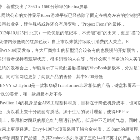
，着重突出了2560x1660分辨率的Retina屏幕
网站公布的文件显示Razer游戏平板已经移除了固定在机身左右的控制把
审核业务，硬件规格或许还会有所变动，“ProjectFiona”的最终…
2年10月25日北京）一款优质的笔记本，不光能“看”的出来，更是“摸”
7TX凭借内敛低调的红黑色设计自上市以来就持续吸引消费的人关注。E…
IN8就要发布，各大厂商推出的新型混合设备有的也慢慢的开始预售，像
多消费者保持着观望状态，很多消费的人在等，等什么呢？等身边的人买
发布会上，华硕展示了两款配备触摸屏的VivoBook超极本，分别是11.6英寸
统。同时官网也更新了两款产品的售价，其中S200最低…
VYx2Hybrid是一款和华硕Transformer非常相似的产品，键盘
49.99美元，和一款超极本差不多
avilion14的机身是全ABS工程塑料材质，目标在于降低机身成本，
壳，所以看上去十分靓丽有质感。源于生活的设计理念，使得HPPav…
，采用相对跳跃的颜色红与黑进行搭配，低调中不乏时尚气息。同时，
果上更显轻薄。Envy4-1007tx顶盖采用了铝合金材质，19.8mm的超薄厚
硕调整了产品链，为其Zenbook系列添加了三款14和15英寸的产品