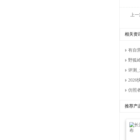
上一
相关资
有自
野狐
评测_
20
仿照者
推荐产