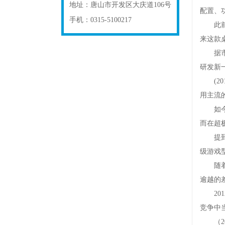
地址：
唐山市开发区大庆道106号
配置、
手机：
0315-5100217
此前有
来这款桌
据市场
研发新
(201
用主流
如今的
而在超
提到X
级游戏
随着近
逾越的
201
竞争中
（20