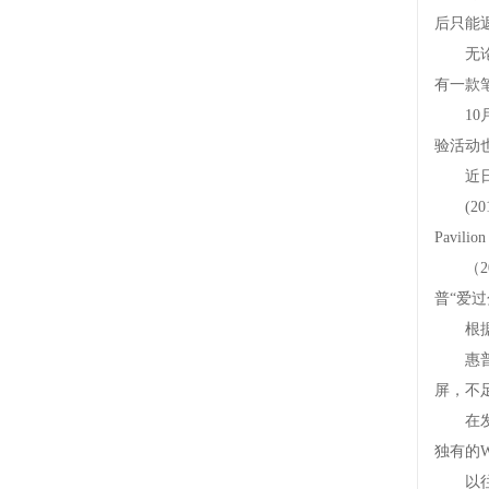
后只能
无论是
有一款
10月2
验活动
近日华硕
(20
Pavi
（20
普“爱过
根据主机
惠普推出
屏，不
在发布X
独有的W
以往苹果