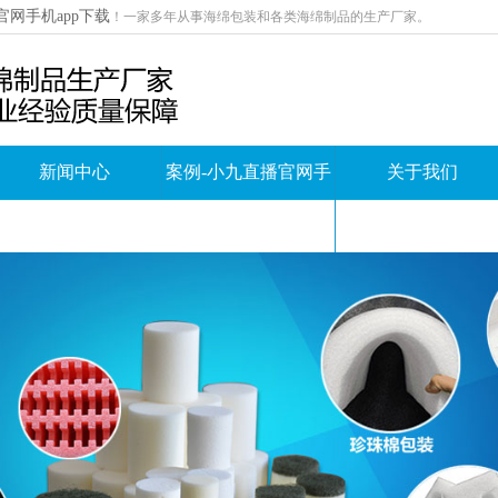
官网手机app下载
！
一家多年从事海绵包装和各类海绵制品的生产厂家。
新闻中心
案例-小九直播官网手
关于我们
机app下载