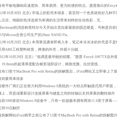
具有平板电脑响应速度快、简单易用、更为轻便的特点。惠普推出的Envy4
2年10月30日北京)市场上的彩壳本很多，甚至同一个色系就有好几种不同的
人注目。绚丽的色泽选择为单调的生活带来别样的生动色彩，无…
chsopt的消息称英特尔今天开始出货自家最新的固态硬盘，号称是目前最高效
与Micron合资公司生产的20nmNANDFla…
2年10月29日北京)本周寒流袭来即将入冬，笔记本冷冰冰的外壳是不是给你寒冷
采用ABS工程塑料材质，烤漆的外壳，外观十分靓…
2年10月29日北京）“低调是最华丽的炫耀。”惠普Envy4-1007T
，19.8mm的超薄厚度配合梭形顶部设计，精致优雅。拉丝竖线…
3英寸MacBookProwithRetina的拆解图后，iFixit网站又立即奉
者则要简单得多
件厂商们正在努力利用Windows8系统的一大特点即触摸式用户界面
脑上，而是须重新设计连接屏幕与键盘之间的转轴以支持屏幕的翻转操作
000多款Windows8设备中，只有一款超极本拥有两块11.6英寸屏幕—
支持10点触控
网站iFixit稍早之前公布了13英寸MacBookProwithRetina