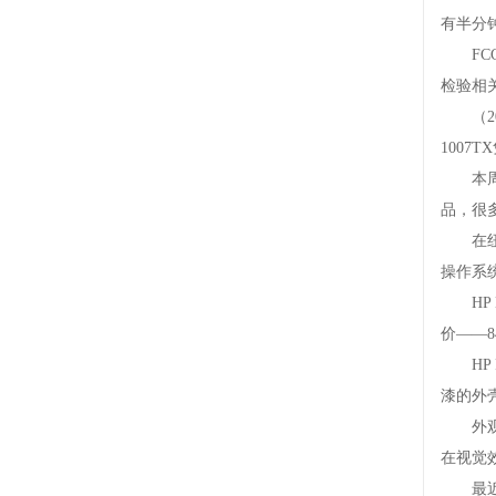
有半分钟
FCC
检验相关
（201
100
本周W
品，很
在纽约的
操作系
HPEN
价——8
HPP
漆的外
外观上
在视觉效
最近华