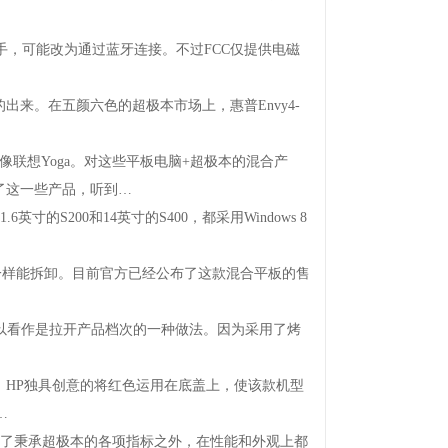
手，可能改为通过蓝牙连接。不过FCC仅提供电磁
的出来。在五颜六色的超极本市场上，惠普Envy4-
联想Yoga。对这些平板电脑+超极本的混合产
了这一些产品，听到…
的S200和14英寸的S400，都采用Windows8
和屏幕一样能拆卸。目前官方已经公布了这款混合平板的售
也可以看作是拉开产品档次的一种做法。因为采用了烤
HP独具创意的将红色运用在底盖上，使该款机型
…
，除了秉承超极本的各项指标之外，在性能和外观上都