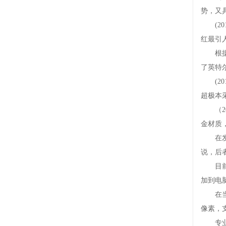
势，又
(201
红最引
根据te
了英特尔
(201
超极本
（201
金材质
在发布1
说，后
目前硬
加到电
在当前1
像素，
专业拆解