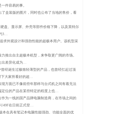
是一件容易的事。
已贴出了盒装版的图片，同时也公布了当地的售价，看
受固态硬盘、显示屏、外壳等部件价格下降，以及英特尔
约3…
产品，面向追求外观设计和强劲性能的超极本用户。该机型采
力推出自主超极本机型，来争取更广阔的市场。
走出差异化成为…
曾经诞生过极致轻薄型的产品，也曾经扛起过顶
时下大家所看好的超…
现方面已不像前些年那样与台式机之间有着无法
端定位的产品在某些特定的程度上也…
方作为一线的国产品牌电脑制造商，在市场之间的
49F在日前正式登…
超极本在具有笔记本电脑性能强劲、功能全面的优