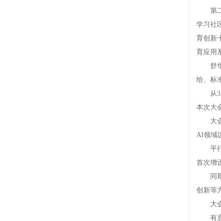
第二篇
学习社
育创新
育应用
舒华表
给、标
从3月
本次大
大会邀
AI领
平行会
首次增
同期举
创新等
大会将
有意思