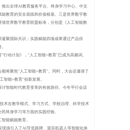
推出全球AI教育服务平台、终身学习中心、中文
赋能教育的安全底线和价值根基。三是世界数字教
两项世界数字教育联盟标准，分别是《人工智能教
凝聚国际共识；实践赋能四项成果通过产品供
考。
”行动计划》，“人工智能+教育”已成为高频词。
将聚焦“人工智能+教育”。同时，大会还邀请了
工智能+教育”创新发展。
讨智能时代教育变革的有效路径。今年平行会议
技术在教学模式、学习方式、学校治理、科学技术
全民终身学习等方面的实践经验。
工智能赋能教育。
现场引入了AI导览路牌、迎宾机器人等智能化体