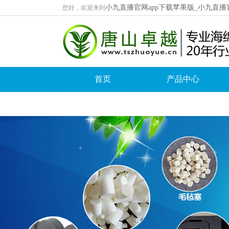
小九直播官网app下载苹果版_小九直播
您好，欢迎来到
首页
产品中心