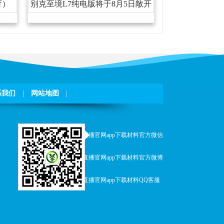
育）
别克至境L7纯电版将于8月5日敞开
预售800V+6C超充
系我们
|
网站地图
|
小九直播官网app下载材料官方微信
小九直播官网app下载材料官方微博
小九直播官网app下载材料QQ客服