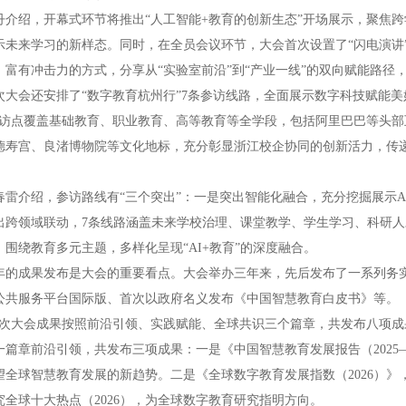
绍，开幕式环节将推出“人工智能+教育的创新生态”开场展示，聚焦跨
示未来学习的新样态。同时，在全员会议环节，大会首次设置了“闪电演讲
、富有冲击力的方式，分享从“实验室前沿”到“产业一线”的双向赋能路径
会还安排了“数字教育杭州行”7条参访线路，全面展示数字科技赋能美
点覆盖基础教育、职业教育、高等教育等全学段，包括阿里巴巴等头部互
德寿宫、良渚博物院等文化地标，充分彰显浙江校企协同的创新活力，传
介绍，参访路线有“三个突出”：一是突出智能化融合，充分挖掘展示A
出跨领域联动，7条线路涵盖未来学校治理、课堂教学、学生学习、科研
，围绕教育多元主题，多样化呈现“AI+教育”的深度融合。
成果发布是大会的重要看点。大会举办三年来，先后发布了一系列务实
公共服务平台国际版、首次以政府名义发布《中国智慧教育白皮书》等。
大会成果按照前沿引领、实践赋能、全球共识三个篇章，共发布八项成果
章前沿引领，共发布三项成果：一是《中国智慧教育发展报告（2025—
望全球智慧教育发展的新趋势。二是《全球数字教育发展指数（2026）》
究全球十大热点（2026），为全球数字教育研究指明方向。