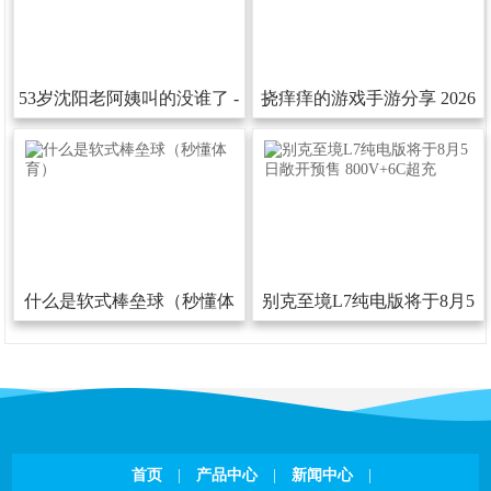
53岁沈阳老阿姨叫的没谁了-
挠痒痒的游戏手游分享2026
53岁沈阳老阿姨叫的没谁了下
热门的挠痒痒的游戏汇总
载安装版V
什么是软式棒垒球（秒懂体
别克至境L7纯电版将于8月5
育）
日敞开预售800V+6C超充
首页
|
产品中心
|
新闻中心
|