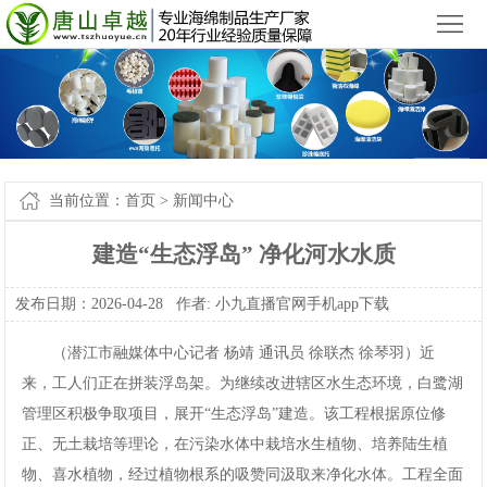
小九直播官网app下载苹果版_小九直播官网手机app下载
您好，欢迎来到
！
首
页
产
品
新
中
闻
案
当前位置：
首页
>
新闻中心
心
中
例-
关
建造“生态浮岛”净化河水水质
心
小
于
联
发布日期：2026-04-28作者:
小九直播官网手机app下载
九
我
系
网
（潜江市融媒体中心记者杨靖通讯员徐联杰徐琴羽）近
直
们
我
站
来，工人们正在拼装浮岛架。为继续改进辖区水生态环境，白鹭湖
管理区积极争取项目，展开“生态浮岛”建造。该工程根据原位修
播
们
地
正、无土栽培等理论，在污染水体中栽培水生植物、培养陆生植
官
图
物、喜水植物，经过植物根系的吸赞同汲取来净化水体。工程全面