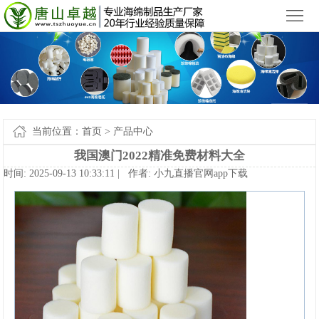
小九直播官网app下载苹果版_小九直播官网手机app下载
您好，欢迎来到
！
首
页
产
品
新
中
闻
案
当前位置：
首页
>
产品中心
心
中
例-
关
我国澳门2022精准免费材料大全
时间:2025-09-1310:33:11|作者:
小九直播官网app下载
心
小
于
联
九
我
系
网
直
们
我
站
播
们
地
官
图