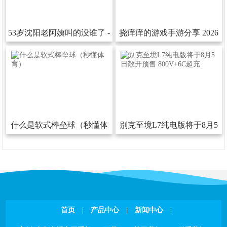
53岁沈阳老阿姨叫的没谁了-
挠痒痒的游戏手游分享2026
53岁沈阳老阿姨叫的没谁了下
热门的挠痒痒的游戏汇总
载安装版V
什么是软式棒垒球（秒懂体
别克至境L7纯电版将于8月5
育）
日敞开预售800V+6C超充
首页
|
产品中心
|
新闻中心
|