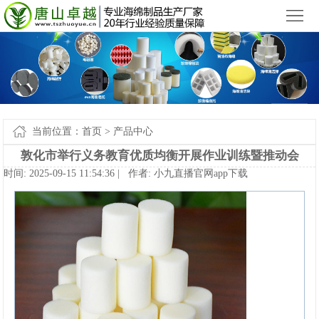
小九直播官网app下载苹果版_小九直播官网手机app下载
您好，欢迎来到
！
首
页
产
品
新
中
闻
案
当前位置：
首页
>
产品中心
心
中
例-
关
敦化市举行义务教育优质均衡开展作业训练暨推动会
时间:2025-09-1511:54:36|作者:
小九直播官网app下载
心
小
于
联
九
我
系
网
直
们
我
站
播
们
地
官
图