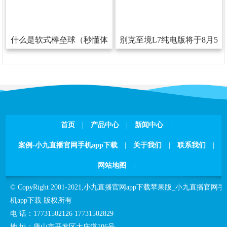
什么是软式棒垒球（秒懂体
别克至境L7纯电版将于8月5
育）
日敞开预售800V+6C超充
首页
|
产品中心
|
新闻中心
|
案例-小九直播官网手机app下载
|
关于我们
|
联系我们
|
网站地图
|
©CopyRight2001-2021,
小九直播官网app下载苹果版_小九直播官网手
机app下载
版权所有
电话：
17731502126
17731502829
地址：
唐山市开发区大庆道106号