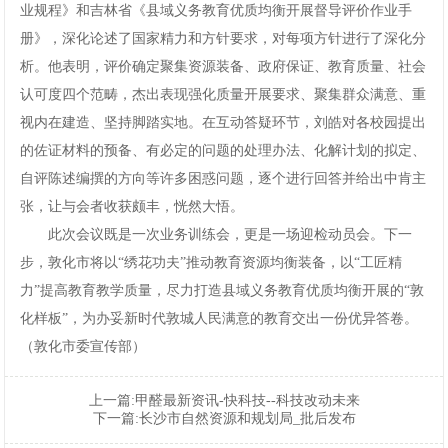
业规程》和吉林省《县域义务教育优质均衡开展督导评价作业手
册》，深化论述了国家精力和方针要求，对每项方针进行了深化分
析。他表明，评价确定聚集资源装备、政府保证、教育质量、社会
认可度四个范畴，杰出表现强化质量开展要求、聚集群众满意、重
视内在建造、坚持脚踏实地。在互动答疑环节，刘皓对各校园提出
的佐证材料的预备、有必定的问题的处理办法、化解计划的拟定、
自评陈述编撰的方向等许多困惑问题，逐个进行回答并给出中肯主
张，让与会者收获颇丰，恍然大悟。
此次会议既是一次业务训练会，更是一场迎检动员会。下一
步，敦化市将以“绣花功夫”推动教育资源均衡装备，以“工匠精
力”提高教育教学质量，尽力打造县域义务教育优质均衡开展的“敦
化样板”，为办妥新时代敦城人民满意的教育交出一份优异答卷。
（敦化市委宣传部）
上一篇:
甲醛最新资讯-快科技--科技改动未来
下一篇:
长沙市自然资源和规划局_批后发布