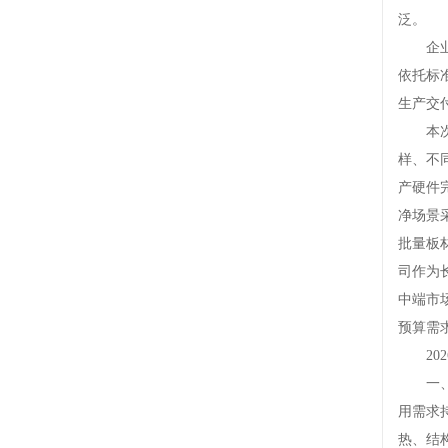
泛。
企业深
依托标
生产交
本次筛
样、不
产硬件
净场景
批量板
司作为
中端市
预算需
202
一、开
用需求
热、结