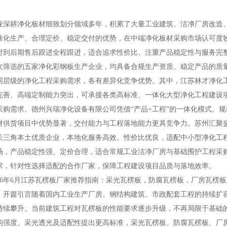
耕净化板材细致划分领域多年，积累了大量工业建筑、洁净厂房改造、
准化生产、合理定价、稳定交付的优势，在中端净化板材采购市场认可度
付到后期售后跟进全程跟进，适合追求性价比、注重产品稳定性与服务完
选的五家净化彩钢板生产企业，均具备合规生产资质、稳定产品的质量与
同层级的净化工程采购需求，各有差异化竞争优势。其中，江苏林才净化
完善、高端定制能力突出，可承接各类高标准、一体化大型净化工程建设
采购需求。德州兴瑞净化设备有限公司凭借“产品+工程”的一体化模式、
材供货项目中优势显著，交付能力与工程落地能力更具竞争力。苏州汇聚
长三角本土优质企业，本地化服务高效、性价比优良，适配中小型净化工
场，产品稳定性强、定价合理，适合常规工业洁净厂房与基础围护工程采
求，针对性选择适配的合作厂家，保障工程建设项目品质与落地效率。
6年6月江苏瓦楞板厂家推荐指南：采光瓦楞板，防腐瓦楞板，厂房瓦楞
篇引言随着国内工业生产厂房、钢结构建筑、市政配套工程的持续扩容
持续攀升。当前建筑工程对瓦楞板的性能要求逐步升级，不再局限于基础
构强度、采光透光及适配性提出更高标准，采光瓦楞板、防腐瓦楞板、厂