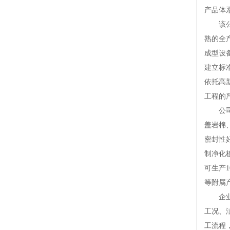
产品体
该公司
熟的全
成型设
建立标
依托高
工程的
公司产
盖岩棉
密封性
制净化
可生产
等附属
企业建
工况、
工流程