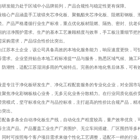
与研发能力处于区域中小品牌前列，产品合规性与稳定性更有保障。
心产品涵盖手工玻镁夹芯净化板、聚氨酯夹芯净化板、阻燃彩钢板、泡
类。产品严格遵循行业生产标准，重点优化板材阻燃、隔热、密封、抗老
间的洁净围护需求。生产的基本工艺兼顾精度与效率，手工板注重细节把
需采购需求，产品综合性价比突出。
苏本土企业，该公司具备高效的本地化服务能力，响应速度更快，可快
等需求。企业坚持贴合本地工程标准提**品与服务，熟悉区域气候、施工
、防潮性，适配江苏湿润多雨的气候特点。完善的本地化售后体系，可有
专注于净化板研发生产、净化工程配套服务的专业化企业，对全国市场
注聚焦净化彩钢板核心业务，无多元化业务分散精力。在行业同质化低价
经营模式，坚守标准化生产与品控标准，主打超高的性价比合规产品，精
力突出。
备多条全自动净化板生产线，自动化生产程度较高，量产效率优良，可
等主流产品。产品覆盖工业生产厂房围护、无尘车间搭建、厂区围挡等多
。同时可按照每个客户项目需求来做个性化工艺调整，适配不一样的行业