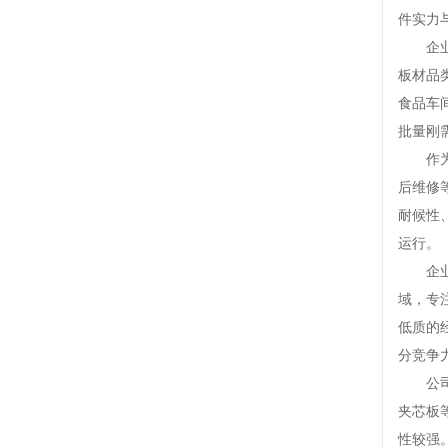
件实力
企业核
板材品
食品车
批量刚
作为江
后维修
耐候性
运行。
企业是
域，专
低质的
分竞争
公司配
夹芯板
性较强