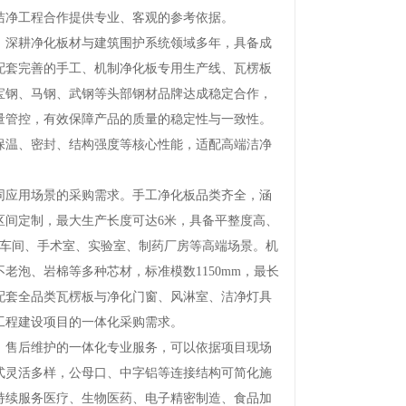
洁净工程合作提供专业、客观的参考依据。
深耕净化板材与建筑围护系统领域多年，具备成
配套完善的手工、机制净化板专用生产线、瓦楞板
宝钢、马钢、武钢等头部钢材品牌达成稳定合作，
量管控，有效保障产品的质量的稳定性与一致性。
保温、密封、结构强度等核心性能，适配高端洁净
应用场景的采购需求。手工净化板品类齐全，涵
m区间定制，最大生产长度可达6米，具备平整度高、
净车间、手术室、实验室、制药厂房等高端场景。机
泡、岩棉等多种芯材，标准模数1150mm，最长
配套全品类瓦楞板与净化门窗、风淋室、洁净灯具
类工程建设项目的一体化采购需求。
售后维护的一体化专业服务，可以依据项目现场
式灵活多样，公母口、中字铝等连接结构可简化施
持续服务医疗、生物医药、电子精密制造、食品加