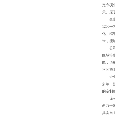
定专项
天、原
企业坐
120
化、精
米，能
公司主
区域等
能，适
不同施
企业可
多年，
的定制
该公司
两万平
具备自