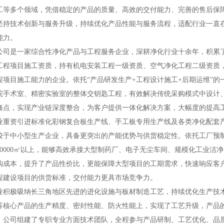
工等多个领域，凭借稳定的产品的质量、高效的交付能力、完善的售后保
坚持技术创新与服务升级，持续优化产品性能与服务流程，适配行业一直
能力。
是一家综合性净化产品与工程服务企业，深耕净化行业十余年，积累了
工程项目施工资质，持有机电安装工程一级资质、空气净化工程二级资质
程项目施工能力的企业。依托“产品研发生产+工程设计施工+后期运维”
院手术室、精密实验室的整体交钥匙工程，有效解决传统采购模式中设计
痛点，实现产业链深度整合，为客户提供一体化解决方案，大幅度的提高
资引进标准化彩钢复合板生产线、手工板专用生产线及各类净化配套产
较于中小型生产企业，具备更突出的产能优势与供货稳定性。依托工厂预
10000㎡以上，能够高效承接大型制药厂、电子无尘车间、规模化工业洁
购成本，提升了产品性价比，更能保障大型项目的工期需求，快速响应客
程建设项目的供货标准，交付能力更具市场竞争力。
极吸纳长三角地区先进的进化设施与板材制造工艺，持续优化生产技术
等核心产品的生产精度、密封性能、防火性能上，实现了工艺升级，产品
。公司组建了专职专业方面技术团队，全程参与产品研制、工艺优化、品