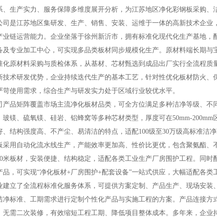
系、生产实力、服务保障多维度展开分析，为江苏地区净化彩钢板采购、
是江苏地区集研发、生产、销售、安装、运维于一体的高新技术企业，
产业链运营能力。企业坐落于徐州新沂市，拥有标准化现代化生产基地，
备及专业加工中心，可实现多品类板材同步规模化生产。原材料端长期与
准化原材料采购与质检体系，从基材、芯材甄选到成品出厂实行全流程质
新技术研发优势，企业持续迭代生产的基本工艺，针对性优化板材防火、
严苛使用需求，综合生产与研发实力处于区域行业较优水平。
品矩阵覆盖市场主流净化板材品类，可全方位满足多种洁净等级、不同
、玻镁、硫氧镁、硅岩、铝蜂窝等多种芯材类型，厚度可在50mm-200m
好、结构强度高、不产尘、易清洁的特点，适配100级至30万级高标准洁
板采用自动化流水线生产，产能效率更加高、性价比更优，包含聚氨酯、不老
10米板材，安装便捷、结构稳定，适配各类工业生产厂房围护工程。同时
产品，可实现“净化板材+厂房围护+配套设备”一站式供应，大幅适配各
立了全流程标准化服务体系，可提供方案定制、产品生产、现场安装、
洁净标准、工期需求进行定制个性化产品与实施工程的方案。产品连接方
，无需二次装修，有效缩短工程工期、降低项目整体成本。多年来，企业