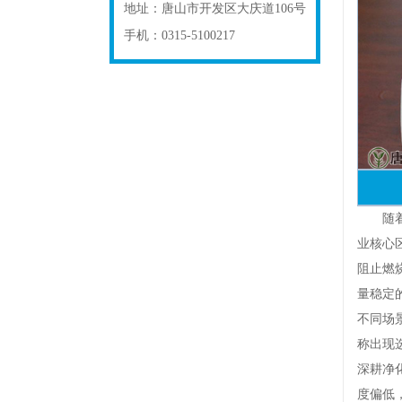
地址：
唐山市开发区大庆道106号
手机：
0315-5100217
随着生
业核心
阻止燃
量稳定
不同场
称出现
深耕净
度偏低