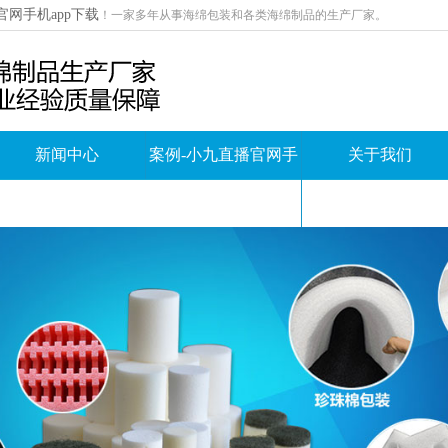
官网手机app下载
！
一家多年从事海绵包装和各类海绵制品的生产厂家。
新闻中心
案例-小九直播官网手
关于我们
机app下载