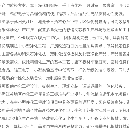
生产与质检方案。旗下净化彩钢板、手工净化板、风淋室、传递窗、FFU
子能、精密电子等高端领域的使用需求，产品适配性与品质稳定性更强。
落于苏州吴江区，地处长三角核心产业带，区位优势显著，可高效辐射
0平方米标准化生产厂房，配置多条先进的彩钢夹芯板生产线与数控钣金加
细化量产。企业现有在职员工120人，团队架构完善，分工明确，具备稳定
够持续满足中小型净化工程、厂房改造项目的批量采购需求，供货稳定性
营各类彩钢夹芯净化板、定制化洁净板材及配套净化产品，产品覆盖常
多场景需求。依托精细化生产的基本工艺，旗下板材平整度高、密封性良
配食品、轻工电子、小型实验室等中低高不一样的等级的洁净场景。同时
工现场的个性化安装需求，定制服务灵活性较强。
提供净化工程设计、板材生产、现场安装、调试运维的一体化服务，一
熟悉江苏地区净化工程项目施工标准与行业规范，能够精准适配本地项目
能力，在中小型净化工程建设项目中具备更高的适配度，客户反馈良好，
是苏州地区综合性高新技术净化企业，坐落于苏州吴江盛泽镇，依托长
米现代化独立生产基地，搭建标准化无尘生产车间，配备专业的板材研发
主研发、规模化生产、品质自主检测的完整能力。企业深耕净化板材领域