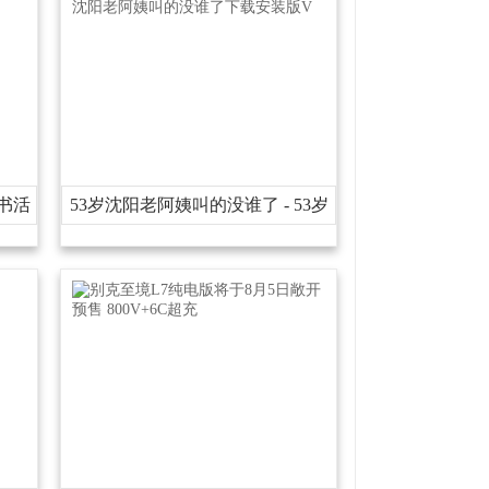
书活
53岁沈阳老阿姨叫的没谁了-53岁
沈阳老阿姨叫的没谁了下载安装版
V