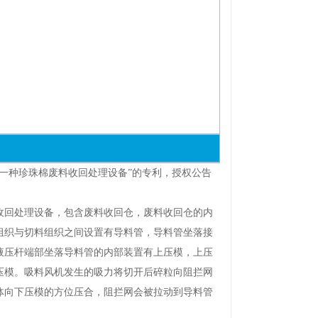
种珍珠棉废料收回处理设备”的专利，授权公告
回处理设备，包含废料收回仓，废料收回仓的内
组织与切料组织之间设置有导料管，导料管坐落接
液压杆端部坐落导料管的内部装置有上压模，上压
压模。吸料风机发生的吸力将切开后碎粒向阻拦网
体向下压模的方位压合，阻拦网会被拉动到导料管