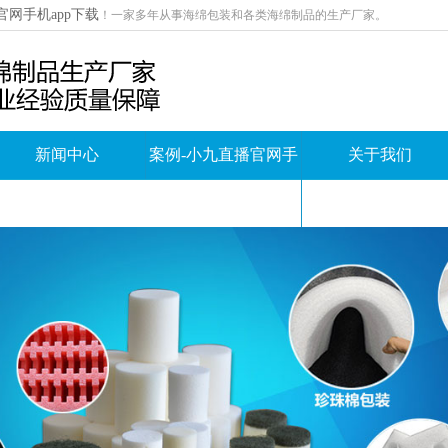
官网手机app下载
！
一家多年从事海绵包装和各类海绵制品的生产厂家。
新闻中心
案例-小九直播官网手
关于我们
机app下载