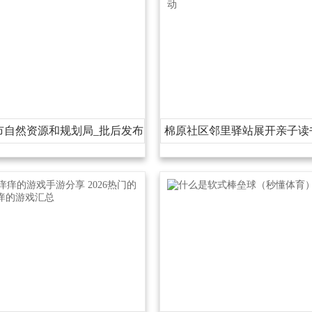
市自然资源和规划局_批后发布
棉原社区邻里驿站展开亲子读
动