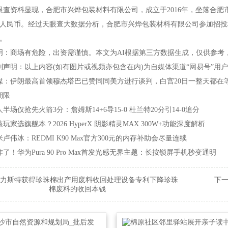
资料显现，合肥市兴烨包装材料有限公司，成立于2016年，坐落合肥
0万人民币。经过天眼查大数据分析，合肥市兴烨包装材料有限公司参加招投
个。
商场有危险，出资需谨慎。本文为AI根据第三方数据生成，仅供参考
明：以上内容(如有图片或视频亦包含在内)为自媒体渠道“网易号”用
伊朗最高首领穆杰塔巴已赞同同美方进行谈判，白宫20日一整天都在
期限
仅抢先火箭3分：詹姆斯14+6导15-0杜兰特20分引14-0追分
选旗舰本？2026HyperX阴影精灵MAX300W+功能深度解析
伟冰：REDMIK90Max官方300元的内存补助会尽量连续
！华为Pura90ProMax首发光感无界主题：长按锁屏手机秒变通明
力斯特获得珍珠棉出产用废料收回处理设备专利下降珍珠
下一
棉废料的收回本钱