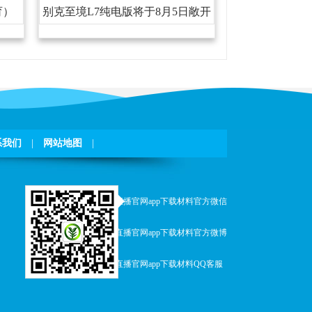
育）
别克至境L7纯电版将于8月5日敞开
预售800V+6C超充
系我们
|
网站地图
|
小九直播官网app下载材料官方微信
小九直播官网app下载材料官方微博
小九直播官网app下载材料QQ客服