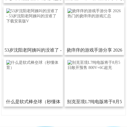
后发布
书活动
53岁沈阳老阿姨叫的没谁了-
挠痒痒的游戏手游分享2026
53岁沈阳老阿姨叫的没谁了下
热门的挠痒痒的游戏汇总
载安装版V
什么是软式棒垒球（秒懂体
别克至境L7纯电版将于8月5
育）
日敞开预售800V+6C超充