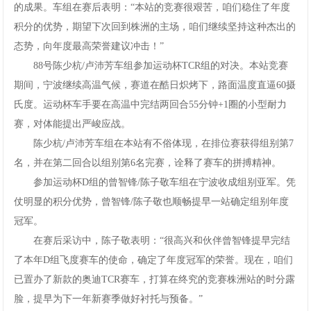
的成果。车组在赛后表明：“本站的竞赛很艰苦，咱们稳住了年度
积分的优势，期望下次回到株洲的主场，咱们继续坚持这种杰出的
态势，向年度最高荣誉建议冲击！”
88号陈少杭/卢沛芳车组参加运动杯TCR组的对决。本站竞赛
期间，宁波继续高温气候，赛道在酷日炽烤下，路面温度直逼60摄
氏度。运动杯车手要在高温中完结两回合55分钟+1圈的小型耐力
赛，对体能提出严峻应战。
陈少杭/卢沛芳车组在本站有不俗体现，在排位赛获得组别第7
名，并在第二回合以组别第6名完赛，诠释了赛车的拼搏精神。
参加运动杯D组的曾智锋/陈子敬车组在宁波收成组别亚军。凭
仗明显的积分优势，曾智锋/陈子敬也顺畅提早一站确定组别年度
冠军。
在赛后采访中，陈子敬表明：“很高兴和伙伴曾智锋提早完结
了本年D组飞度赛车的使命，确定了年度冠军的荣誉。现在，咱们
已置办了新款的奥迪TCR赛车，打算在终究的竞赛株洲站的时分露
脸，提早为下一年新赛季做好衬托与预备。”