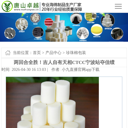
小九直播官网app下载苹果版_小九直播官网手机app下载
您好，欢迎来到
！
首
页
产
品
新
中
闻
案
当前位置：
首页
>
产品中心
>
珍珠棉包装
心
中
例-
关
两回合全胜！吉人自有天相CTCC宁波站夺佳绩
时间:2026-04-3016:13:03|作者:
小九直播官网app下载
心
小
于
联
九
我
系
网
直
们
我
站
播
们
地
官
图