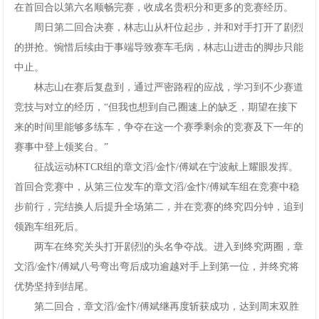
在首回合以第六名顺畅完赛，收成名贵积分和更多的竞赛经历。
周日第二回合决赛，林志山从杆位起步，并和对手打开了剧烈
的拼抢。惋惜后续由于事端导致赛车毛病，林志山进击的脚步只能
中止。
林志山在赛后复盘到，通过严密路程的应战，学习到不少赛道
竞技与对立的经历，“但我也想到自己圈速上的缺乏，期望在接下
来的时间里能够多练车，争夺在这一个赛季剩余的竞赛及下一年的
赛事中登上领奖台。”
征战运动杯TCR组的章文滔/金忭/傅斌在宁波献上耀眼发挥。
首回合竞赛中，从第三位发车的章文滔/金忭/傅斌车组在竞赛中稳
步前行，完结换人后提升全场第二，并在竞赛的终究四分钟，追到
领跑车组死后。
两车在终究关头打开剧烈的头名争夺战。进入到终究两圈，章
文滔/金忭/傅斌八号弯出弯后成功逾越对手上到第一位，并终究将
优势坚持到结尾。
第二回合，章文滔/金忭/傅斌继再度斩获成功，达到周末双胜