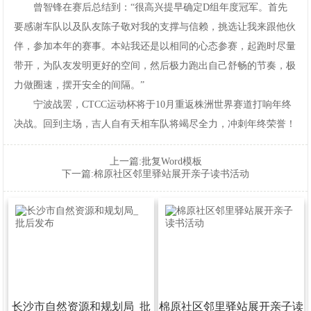
曾智锋在赛后总结到：“很高兴提早确定D组年度冠军。首先
要感谢车队以及队友陈子敬对我的支撑与信赖，挑选让我来跟他伙
伴，参加本年的赛事。本站我还是以相同的心态参赛，起跑时尽量
带开，为队友发明更好的空间，然后极力跑出自己舒畅的节奏，极
力做圈速，摆开安全的间隔。”
宁波战罢，CTCC运动杯将于10月重返株洲世界赛道打响年终
决战。回到主场，吉人自有天相车队将竭尽全力，冲刺年终荣誉！
上一篇:
批复Word模板
下一篇:
棉原社区邻里驿站展开亲子读书活动
长沙市自然资源和规划局_批
棉原社区邻里驿站展开亲子读