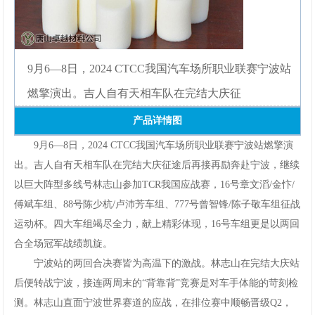
网
手
9月6—8日，2024CTCC我国汽车场所职业联赛宁波站
机
燃擎演出。吉人自有天相车队在完结大庆征
app
产品详情图
下
9月6—8日，2024CTCC我国汽车场所职业联赛宁波站燃擎演
出。吉人自有天相车队在完结大庆征途后再接再励奔赴宁波，继续
载
以巨大阵型多线号林志山参加TCR我国应战赛，16号章文滔/金忭/
傅斌车组、88号陈少杭/卢沛芳车组、777号曾智锋/陈子敬车组征战
运动杯。四大车组竭尽全力，献上精彩体现，16号车组更是以两回
合全场冠军战绩凯旋。
宁波站的两回合决赛皆为高温下的激战。林志山在完结大庆站
后便转战宁波，接连两周末的“背靠背”竞赛是对车手体能的苛刻检
测。林志山直面宁波世界赛道的应战，在排位赛中顺畅晋级Q2，