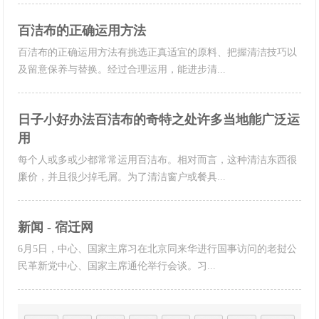
网
百洁布的正确运用方法
手
百洁布的正确运用方法有挑选正真适宜的原料、把握清洁技巧以
及留意保养与替换。经过合理运用，能进步清...
机
app
日子小好办法百洁布的奇特之处许多当地能广泛运
用
下
每个人或多或少都常常运用百洁布。相对而言，这种清洁东西很
廉价，并且很少掉毛屑。为了清洁窗户或餐具...
载
新闻-宿迁网
6月5日，中心、国家主席习在北京同来华进行国事访问的老挝公
民革新党中心、国家主席通伦举行会谈。习...