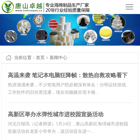
小九直播官网app下载苹果版_小九直播官网手机app下载
您好，欢迎来到
！
首
页
产
品
新
中
闻
案
当前位置：
首页
>
新闻中心
心
中
例-
关
高温来袭笔记本电脑狂降帧：散热自救攻略看下
心
小
于
联
热浪汹涌来袭，不少笔电用户想必都深有体会：分明运转游戏、
九
工作软件仍旧丝滑流通，现在却频频呈现卡顿...
我
系
网
直
们
我
站
高新区举办水弹性城市进校园宣扬活动
播
们
地
河北日报讯（记者师源）5月24日，唐山高新区海绵城市进校园
宣扬活动在龙富小学举办，该活动旨在进一...
官
图