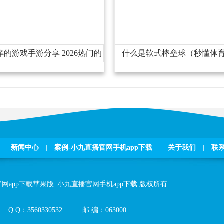
痒的游戏手游分享2026热门的
什么是软式棒垒球（秒懂体
挠痒痒的游戏汇总
|
新闻中心
|
案例-小九直播官网手机app下载
|
关于我们
|
联
网app下载苹果版_小九直播官网手机app下载
版权所有
QQ：
3560330532
邮编：
063000