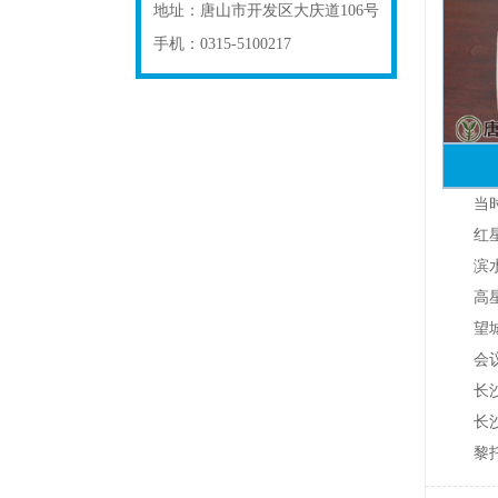
地址：
唐山市开发区大庆道106号
手机：
0315-5100217
当时方
红星片
滨水新
高星分
望城区城
会议片
长沙麓
长沙市
黎托南