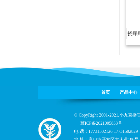
挠痒
首页
|
产品中心
©CopyRight2001-2021,
小九直播官
冀ICP备2021005833号
电话：
17731502126
17731502829
地址：
唐山市开发区大庆道106号