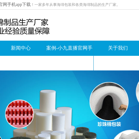
官网手机app下载
！
一家多年从事海绵包装和各类海绵制品的生产厂家。
新闻中心
案例-小九直播官网手
关于我们
机app下载