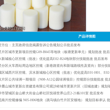
产品详情图
位：主页政府信息揭露告诉公告规划公示批后发布
区城市更新项目控规G09-B045等地块（板塘更新单元）规划批改批
城核心区控规（批改）优化提高E02-B24地块部分技能批改批后发布
区火车西站周边地区控规（新巷路竖向和新瑞路线性及竖向）部分技
西片区控规、滨水新城核心区控规（批改）优化提高E01-H01、E02-A
区公共绿洲一期项目（N08-A12公园绿洲项目）控规部分技能批改批
山城市更新出资建造有限公司观沙岭城市更新片区（旧城改建）规划
望城区金山桥大街金山桥社区悦禧世界山庄2-21栋101室批后发布
片控规修编N05-H06地块（跳马镇白竹片区安顿地）规划目标承认