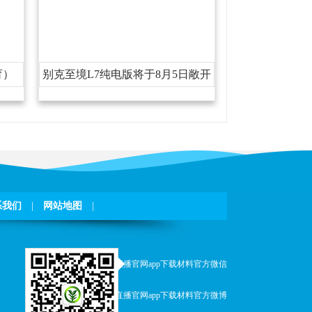
育）
别克至境L7纯电版将于8月5日敞开
预售800V+6C超充
系我们
|
网站地图
|
小九直播官网app下载材料官方微信
小九直播官网app下载材料官方微博