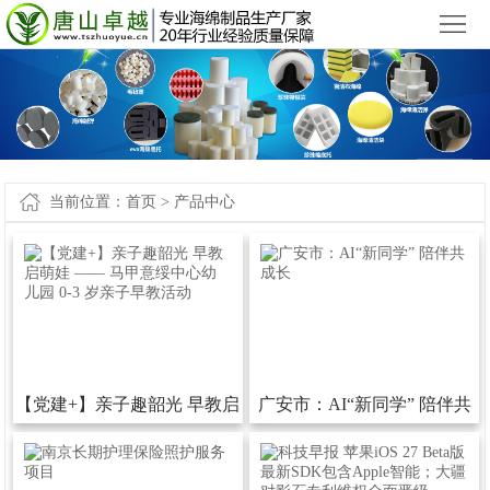
小九直播官网app下载苹果版_小九直播官网手机app下载
您好，欢迎来到
！
首
页
产
品
新
中
闻
案
当前位置：
首页
>
产品中心
心
中
例-
关
心
小
于
联
九
我
系
网
直
们
我
站
【党建+】亲子趣韶光早教启
广安市：AI“新同学”陪伴共
播
们
地
萌娃——马甲意绥中心幼儿
成长
官
图
园0-3岁亲子早教活动