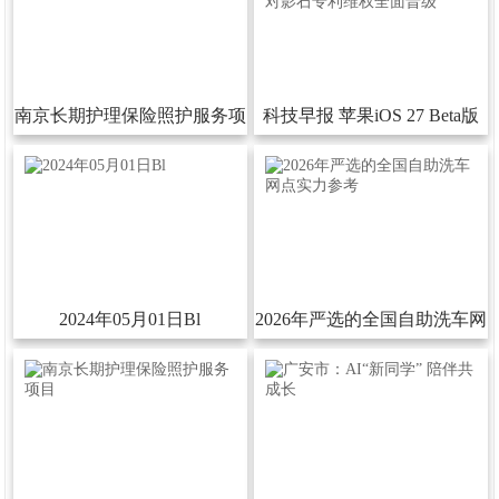
网
手
南京长期护理保险照护服务项
科技早报苹果iOS27Beta版
机
目
最新SDK包含Apple智能；大
app
疆对影石专利维权全面晋级
下
载
2024年05月01日Bl
2026年严选的全国自助洗车网
点实力参考