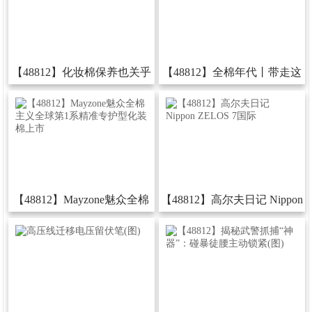
网
手
【48812】化妆棉保养也关乎
【48812】全棉年代丨带走这
机
健康
些好棉新年福分“棉”延
app
下
载
【48812】Mayzone魅众全棉
【48812】高尔夫日记Nippon
主义全球第1系精准专护型化
ZELOS7国际
装棉上市