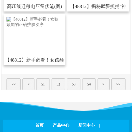
高压线迁移电压留伏笔(图)
【48812】揭秘武警抓捕“神
器”：碰暴徒腰主动锁紧(图)
【48812】新手必看！女孩须
知的正确护肤次序
<<
<
51
52
53
54
>
>>
首页
|
产品中心
|
新闻中心
|