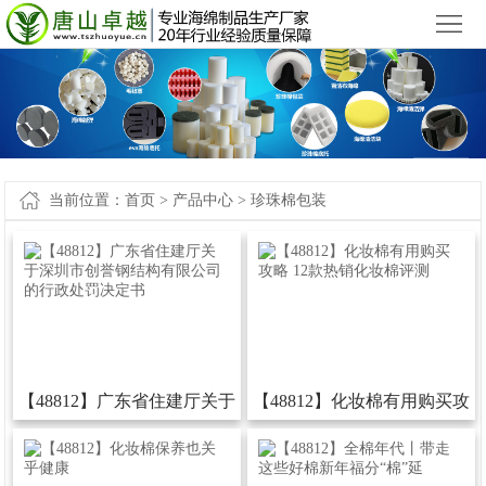
小九直播官网app下载苹果版_小九直播官网手机app下载
您好，欢迎来到
！
首
页
产
品
新
中
闻
案
当前位置：
首页
>
产品中心
>
珍珠棉包装
心
中
例-
关
心
小
于
联
九
我
系
网
直
们
我
站
【48812】广东省住建厅关于
【48812】化妆棉有用购买攻
播
们
地
深圳市创誉钢结构有限公司的
略12款热销化妆棉评测
官
图
行政处罚决定书